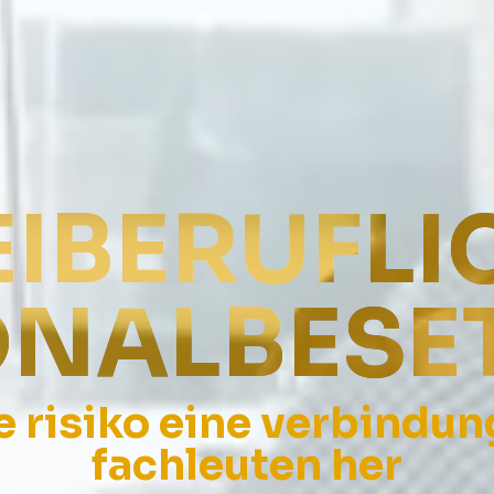
EIBERUFLI
ONALBESE
ne risiko eine verbindun
fachleuten her