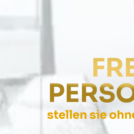
FR
PERS
stellen sie oh